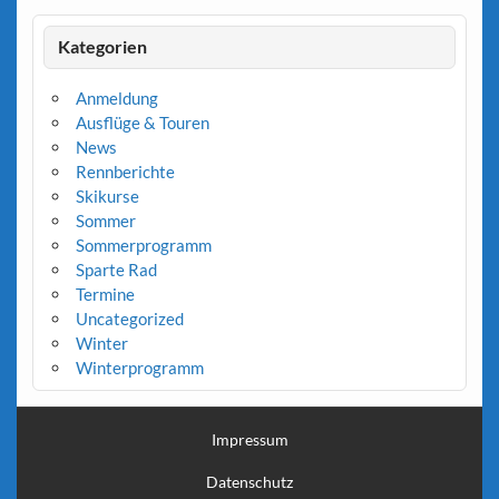
Kategorien
Anmeldung
Ausflüge & Touren
News
Rennberichte
Skikurse
Sommer
Sommerprogramm
Sparte Rad
Termine
Uncategorized
Winter
Winterprogramm
Impressum
Datenschutz