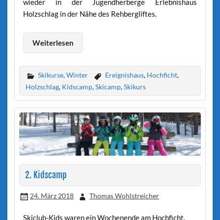
wieder in der Jugendherberge Erlebnishaus
Holzschlag in der Nähe des Rehbergliftes.
Weiterlesen
Skikurse
,
Winter
Ereignishaus
,
Hochficht
,
Holzschlag
,
Kidscamp
,
Skicamp
,
Skikurs
2. Kidscamp
24. März 2018
Thomas Wohlstreicher
Skiclub-Kids waren ein Wochenende am Hochficht.