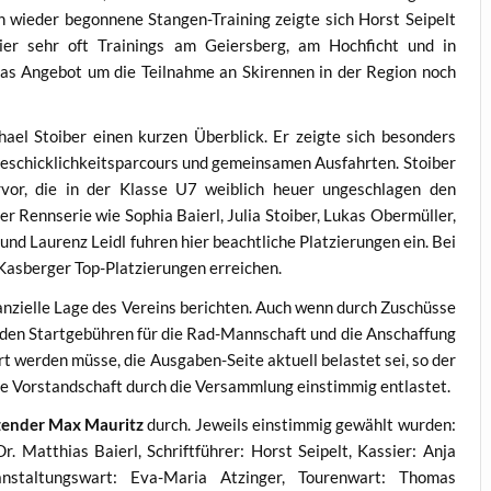
 wieder begonnene Stangen-Training zeigte sich Horst Seipelt
ier sehr oft Trainings am Geiersberg, am Hochficht und in
as Angebot um die Teilnahme an Skirennen in der Region noch
el Stoiber einen kurzen Überblick. Er zeigte sich besonders
Geschicklichkeitsparcours und gemeinsamen Ausfahrten. Stoiber
vor, die in der Klasse U7 weiblich heuer ungeschlagen den
r Rennserie wie Sophia Baierl, Julia Stoiber, Lukas Obermüller,
und Laurenz Leidl fuhren hier beachtliche Platzierungen ein. Bei
Kasberger Top-Platzierungen erreichen.
nanzielle Lage des Vereins berichten. Auch wenn durch Zuschüsse
enden Startgebühren für die Rad-Mannschaft und die Anschaffung
rt werden müsse, die Ausgaben-Seite aktuell belastet sei, so der
ie Vorstandschaft durch die Versammlung einstimmig entlastet.
zender Max Mauritz
durch. Jeweils einstimmig gewählt wurden:
r. Matthias Baierl, Schriftführer: Horst Seipelt, Kassier: Anja
anstaltungswart: Eva-Maria Atzinger, Tourenwart: Thomas