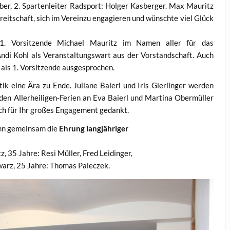
oiber, 2. Spartenleiter Radsport: Holger Kasberger. Max Mauritz
reitschaft, sich im Vereinzu engagieren und wünschte viel Glück
1. Vorsitzende Michael Mauritz im Namen aller für das
di Kohl als Veranstaltungswart aus der Vorstandschaft. Auch
 als 1. Vorsitzende ausgesprochen.
k eine Ära zu Ende. Juliane Baierl und Iris Gierlinger werden
den Allerheiligen-Ferien an Eva Baierl und Martina Obermüller
ch für Ihr großes Engagement gedankt.
nn gemeinsam die
Ehrung langjähriger
, 35 Jahre: Resi Müller, Fred Leidinger,
warz, 25 Jahre: Thomas Paleczek.