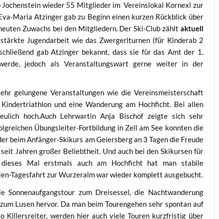
 Jochenstein wieder 55 Mitglieder im Vereinslokal Kornexl zur
va-Maria Atzinger gab zu Beginn einen kurzen Rückblick über
erneuten Zuwachs bei den Mitgliedern. Der Ski-Club zählt
aktuell
rstärkte Jugendarbeit wie das Zwergerlturnen (für Kinderab 2
schließend gab Atzinger bekannt, dass sie für das Amt der 1.
erde, jedoch als Veranstaltungswart gerne weiter in der
ehr gelungene Veranstaltungen wie die Vereinsmeisterschaft
 Kindertriathlon und eine Wanderung am Hochficht. Bei allen
eulich hoch.Auch Lehrwartin Anja Bischof zeigte sich sehr
olgreichen Übungsleiter-Fortbildung in Zell am See konnten die
der beim Anfänger-Skikurs am Geiersberg an 3 Tagen die Freude
 seit Jahren großer Beliebtheit. Und auch bei den Skikursen für
 dieses Mal erstmals auch am Hochficht hat man stabile
lien-Tagesfahrt zur Wurzeralm war wieder komplett ausgebucht.
die Sonnenaufgangstour zum Dreisessel, die Nachtwanderung
 zum Lusen hervor. Da man beim Tourengehen sehr spontan auf
Killersreiter, werden hier auch viele Touren kurzfristig über