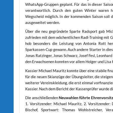
WhatsApp-Gruppen geplant. Für das in dieser Saison
verantwortlich. Durch den guten Winter waren h
Wegscheid möglich. In der kommenden Saison soll d
ausgeweitet werden.
Über die neu gegründete Sparte Radsport gab Micha
zufrieden mit dem wöchentlichen Radl-Training mit 
hob besonders die Leistung von Antonia Rott her
Sparkassen-Cup gewann. Auch andere Starter in diese
Jonas Ratzinger, Jonas Schwarz, Josef Fesl, Leonhard 
den Erwachsenen konnten vor allem Holger und Lisa 
Kassier Michael Mauritz konnte über eine stabile fi
für die neuen Skianzüge der Übungsleiter, die steig
weiterer Vereinskleidung, die erst einmal vorfinanzie
Kassier. Nach dem Bericht der Kassenprüfer wurde d
Die anschließenden
Neuwahlen führte Ehrenvorsit
1. Vorsitzender: Michael Mauritz, 2. Vorsitzender: D
Bischof, Sportwart: Thomas Wohlstreicher, Ver