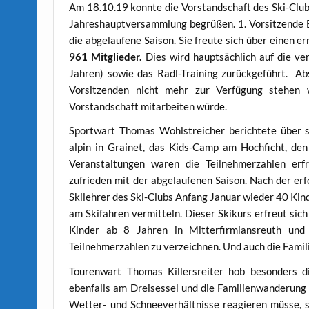
Am 18.10.19 konnte die Vorstandschaft des Ski-Club
Jahreshauptversammlung begrüßen. 1. Vorsitzende E
die abgelaufene Saison. Sie freute sich über einen 
961 Mitglieder.
Dies wird hauptsächlich auf die ve
Jahren) sowie das Radl-Training zurückgeführt. Ab
Vorsitzenden nicht mehr zur Verfügung stehen w
Vorstandschaft mitarbeiten würde.
Sportwart Thomas Wohlstreicher berichtete über s
alpin in Grainet, das Kids-Camp am Hochficht, den
Veranstaltungen waren die Teilnehmerzahlen erfr
zufrieden mit der abgelaufenen Saison. Nach der erf
Skilehrer des Ski-Clubs Anfang Januar wieder 40 Kin
am Skifahren vermitteln. Dieser Skikurs erfreut sich
Kinder ab 8 Jahren in Mitterfirmiansreuth und
Teilnehmerzahlen zu verzeichnen. Und auch die Fami
Tourenwart Thomas Killersreiter hob besonders 
ebenfalls am Dreisessel und die Familienwanderung
Wetter- und Schneeverhältnisse reagieren müsse, so 